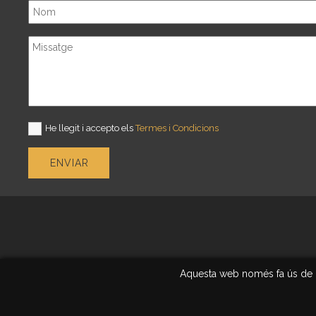
He llegit i accepto els
Termes i Condicions
ENVIAR
Aquesta web només fa ús de coo