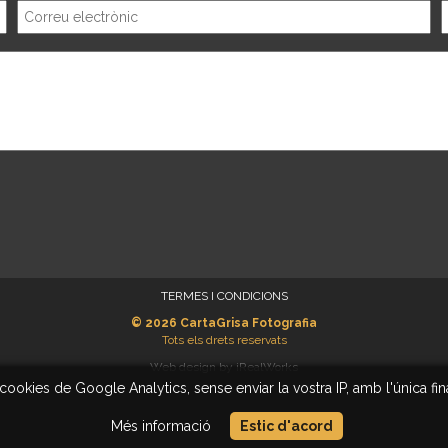
TERMES I CONDICIONS
© 2026
CartaGrisa Fotografia
Tots els drets reservats
Web design by iRealWorks
kies de Google Analytics, sense enviar la vostra IP, amb l'única final
Més informació
Estic d'acord