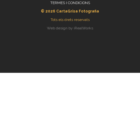
TERMES I CONDICIONS
© 2026
CartaGrisa Fotografia
Tots els drets reservats
Web design by iRealWorks