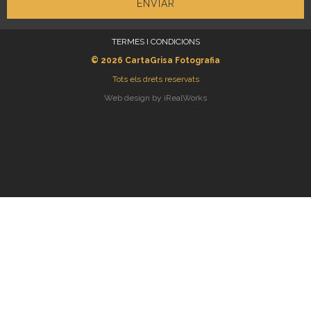
ENVIAR
TERMES I CONDICIONS
© 2026
CartaGrisa Fotografia
Tots els drets reservats
Web design by iRealWorks