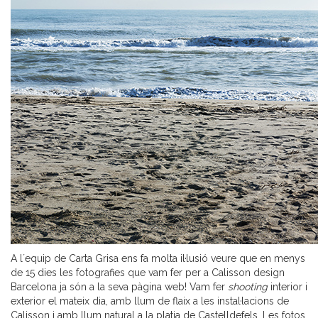
A l´equip de Carta Grisa ens fa molta il·lusió veure que en menys
de 15 dies les fotografies que vam fer per a Calisson design
Barcelona ja són a la seva pàgina web! Vam fer
shooting
interior i
exterior el mateix dia, amb llum de flaix a les instal·lacions de
Calisson i amb llum natural a la platja de Castelldefels. Les fotos